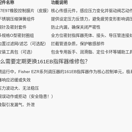
配件名称
功能说明
17E97橡胶控制膜片（皮膜）
核心传感元件，感应压力变化并驱动阀芯动
不锈钢压缩弹簧组件
提供设定压力反馈力，避免疲劳变形影响调
阀针及密封套件
防止内漏，确保关闭严密性
多规格O型密封圈组
全方位密封指挥器壳体、接头、导压管连接
内置过滤网/滤芯（可选配）
拦截管道杂质，保护敏感部件
安装工具包（可选）
包含专用扳手、润滑脂、定位卡环等辅助工
么需要定期更换161EB指挥器维修包？
期运行中，Fisher EZR系列调压器的161EB指挥器作为核心控制单
器响应迟缓或失效
压力波动大、无法稳压
阀误动作或拒动（安全隐患！）
破裂引发漏气、外泄