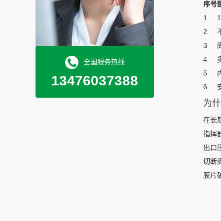
序号
1
2
3
4
全国服务热线
5
13476037388
6
为什
在长
指挥
出口
切断
膜片