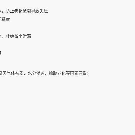
作，防止老化破裂导致失压
压精度
处，杜绝微小泄漏
具
元，极易因气体杂质、水分侵蚀、橡胶老化等因素导致：