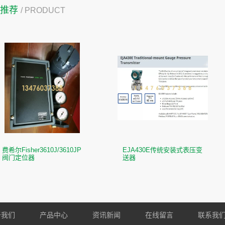
品推荐
/ PRODUCT
费希尔Fisher3610J/3610JP
EJA430E传统安装式表压变
阀门定位器
送器
于我们
产品中心
资讯新闻
在线留言
联系我