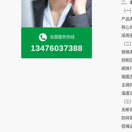
二、
（一
产品类
核心
适用
全国服务热线
（二
13476037388
规格
控制范围
阀体尺
端面连
主阀体压
温度适
（三
关断
防碎
低噪