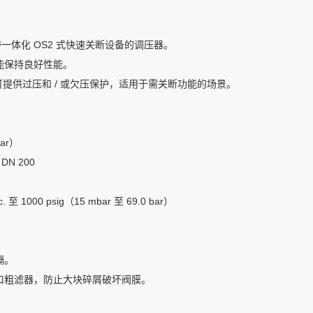
为带一体化 OS2 式快速关断设备的调压器。
能保持良好性能。
型可提供过压和 / 或欠压保护，适用于需关断功能的场景。
bar）
DN 200
1000 psig（15 mbar 至 69.0 bar）
隔。
口粗滤器，防止大块碎屑破坏阀膜。