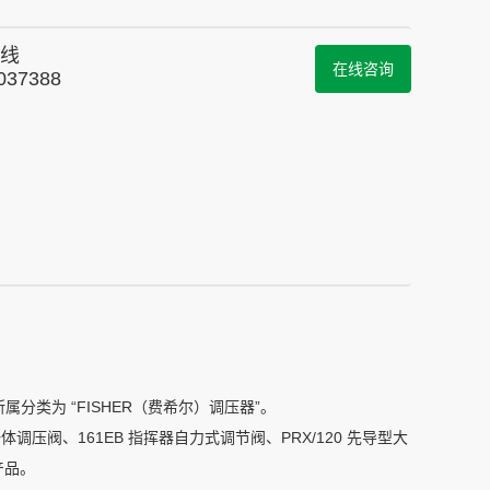
线
在线咨询
037388
分类为 “FISHER（费希尔）调压器”。
一体调压阀、161EB 指挥器自力式调节阀、PRX/120 先导型大
产品。