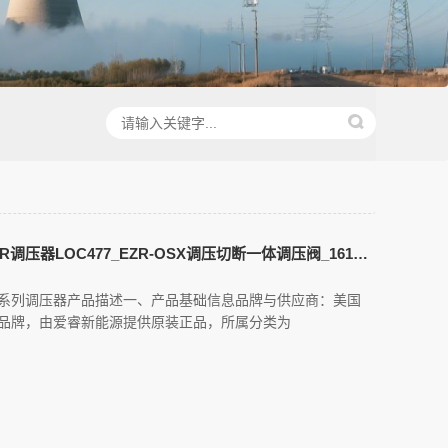
费希尔FISHER EZR调压器LOC477_EZR-OSX调压切断一体调压阀_161EB指挥器自力式调节阀_PRX/120先导型大流量减压阀_OS2关断设备
尔）系列调压器产品描述一、产品基础信息品牌与供应商：美国
尔）品牌，由爱睿新能源提供原装正品，所属分类为