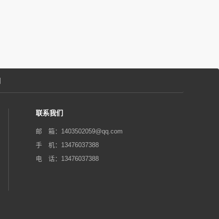
们
联系我们
邮 箱：1403502059@qq.com‬
手 机：13476037388
电 话：13476037388