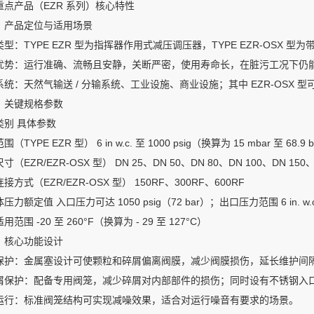
重点产品（EZR 系列）核心特性
）产品定位与适用场景
型：TYPE EZR 型为指挥器作用式减压调压器，TYPE EZR-OSX 型
优势：运行准确、流畅且安静，关断严密，使用寿命长，在脏污工况下仍
系统：天然气输送 / 分输系统、工业设施、商业设施；其中 EZR-OSX 
）关键规格参数
类别 具体参数
（TYPE EZR 型） 6 in w.c. 至 1000 psig（换算为 15 mbar 至 68.9 
寸（EZR/EZR-OSX 型） DN 25、DN 50、DN 80、DN 100、DN 150、
接方式（EZR/EZR-OSX 型） 150RF、300RF、600RF
力额定值 入口压力可达 1050 psig（72 bar）；出口压力范围 6 in. w.c. 至 
用范围 -20 至 260°F（换算为 - 29 至 127°C）
）核心功能设计
保护：金属塞设计可使颗粒和碎屑偏离阀膜，减少阀膜损伤，延长维护间
屑保护：配备专用阀笼，减少碎屑对内部部件的损伤；同时设有不锈钢入
运行：标准阀笼结构可实现减噪效果，适合对运行噪音有要求的场景。