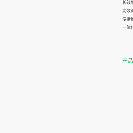
长效
高效
便捷
一体
产