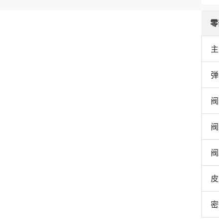
零
主
弹
阀
阀
阀
皮
密