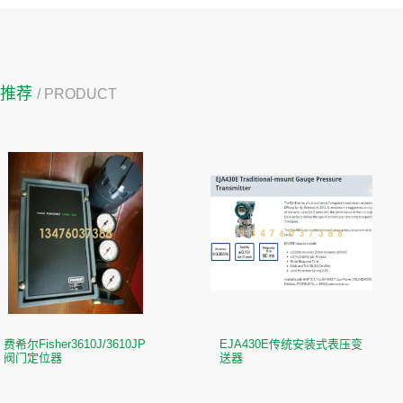
品推荐
/ PRODUCT
费希尔Fisher3610J/3610JP
EJA430E传统安装式表压变
阀门定位器
送器