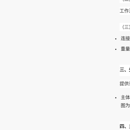
工作温
（三
连接
重量
三、
提供
主体
图为
四、