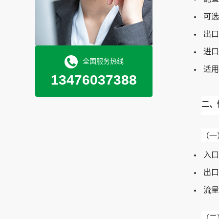
可选
出口
进口
全国服务热线
适用
13476037388
二、
（一
入口
出口压
流量
（二