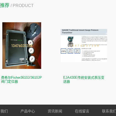
品推荐
/ PRODUCT
费希尔Fisher3610J/3610JP
EJA430E传统安装式表压变
阀门定位器
送器
于我们
产品中心
资讯新闻
在线留言
联系我