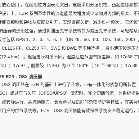
可放心使用 。在耐用性方面表现突出，皮膜采用分层织物、凸起边缘和模
护设计上，EZR 系列革命性的流道能最大程度减少杂物对内部的损害，
计能将颗粒和杂物从皮膜处引开，实现紧密关断，减少维护频次 。它还设
R 调压器的通用性强，通过将泄压先导系统转换为减压先导系统，可轻松从
寸包括 NPS 1、2、3、4、6、8（DN 25、50、80、100、150、200），
、CL125 FF、CL250 RF、SWE 和 BWE 等多种选择 。最小泄压设定压力为
g（72.4 bar） 。根据皮膜材质不同，温度适应范围有所差异，如 17e68 丁腈
6°C）；17e97 丁腈橡胶（NBR）为 0 至 150°F（-18 至 66°C）；17e88
ER EZR - OSX 调压器
 - OSX 调压器在 EZR 的基础上进行了升级，带有一体化的紧急切断装置（sla
SO）或过压与欠压（OPSO/UPSO）情况时，完全切断气流，为系统提供了额
，如安静运行、高流通能力、长寿命以及良好的杂物防护等特性 。在实
业用户的供气系统等，EZR - OSX 调压器能有效保障系统安全稳定运行