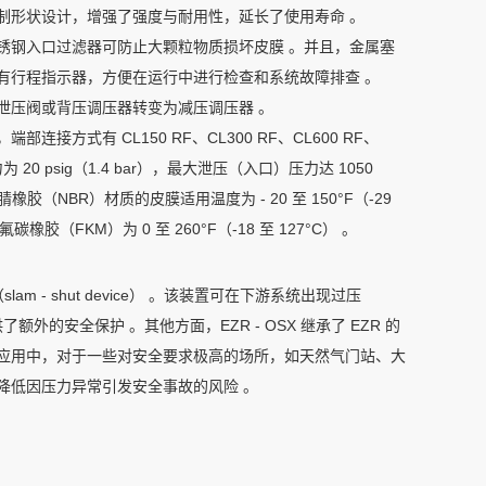
制形状设计，增强了强度与耐用性，延长了使用寿命 。
不锈钢入口过滤器可防止大颗粒物质损坏皮膜 。并且，金属塞
有行程指示器，方便在运行中进行检查和系统故障排查 。
泄压阀或背压调压器转变为减压调压器 。
端部连接方式有 CL150 RF、CL300 RF、CL600 RF、
 20 psig（1.4 bar），最大泄压（入口）压力达 1050 
橡胶（NBR）材质的皮膜适用温度为 - 20 至 150°F（-29 
 氟碳橡胶（FKM）为 0 至 260°F（-18 至 127°C） 。
m - shut device） 。该装置可在下游系统出现过压
外的安全保护 。其他方面，EZR - OSX 继承了 EZR 的
际应用中，对于一些对安全要求极高的场所，如天然气门站、大
，降低因压力异常引发安全事故的风险 。