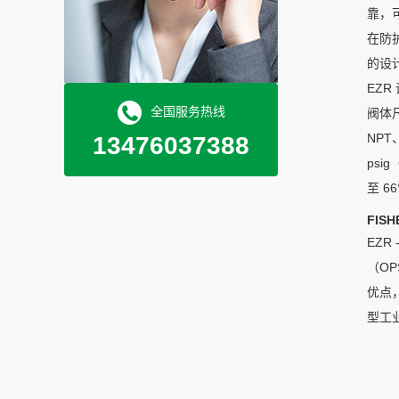
靠，
在防
的设
EZ
全国服务热线
阀体尺
NPT
13476037388
psi
至 6
FISH
EZR
（OP
优点
型工